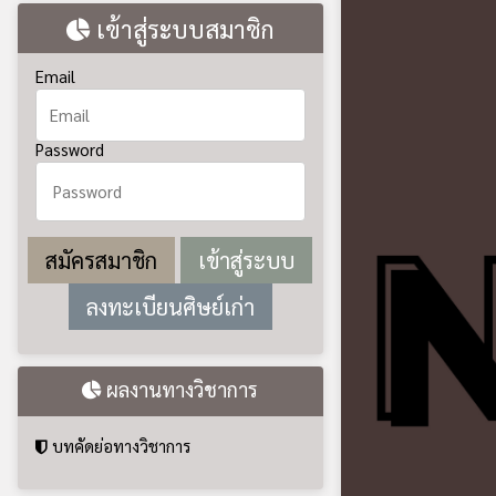
ลงทะเบียนศิษย์เก่า
ผลงานทางวิชาการ
บทคัดย่อทางวิชาการ
องค์กรคุณธรรมต้นแบบ
คำสั่งแต่งตั้งคณะทำงาน
ประกาศเจตนารมณ์องค์กรคุณธรรม
แผนปฏิบัติการส่งเสริมคุณธรรม
ประกาศป
บุคลากรได้รับรางวัลยกย่องเชิดชูเกียรติ
กีฬาจัง
รายชื่อบุคลากรร่วมขับเคลื่อนคุณธรรม
2569) ด้วยวิธีประ
ปฏิทินดำเนินงานตามแผนคุณธรรม
เผยแพร่วันที่ : 202