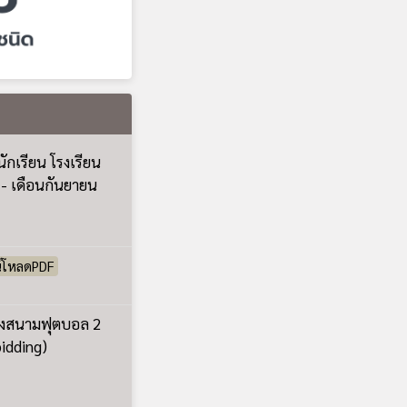
์โหลดPDF
รุงสนามฟุตบอล 2
bidding)
ัดจ้าง ประจำ
ประจำปีงบประมาณ
างเหมาประกอบ
น ประจำปีงบประมาณ